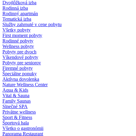
Dvojlôžková izba
Rodinná izba
Rodinný apartmán
Tematická izba
Služby zahrnuté v cene pobytu
Všetky pobyty
First moment pobyty
Rodinné pobyty
Wellness pobyty
Pobyty pre dvoch
Víkendové pobyty
Pobyty pre seniorov
Firemné pobyty
Špeciálne ponuky
Aktívna dovolenka
Nature Wellness Center
Aqua & Kids
Vital & Sauna
Family Saunas
Slnečné SPA
Privátne wellness
Sport & Fitness
Športová hala
Všetko o gastronómii
Panorama Restaurant