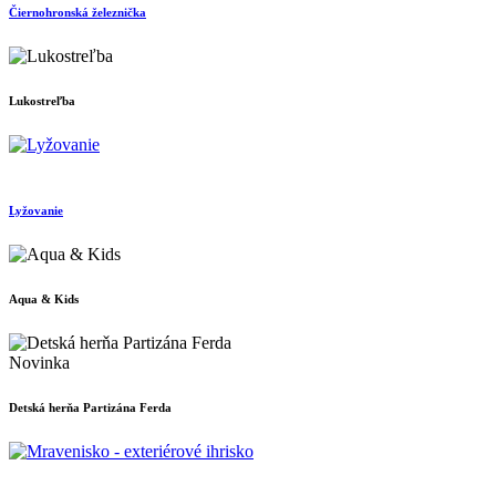
Čiernohronská železnička
Lukostreľba
Lyžovanie
Aqua & Kids
Novinka
Detská herňa Partizána Ferda