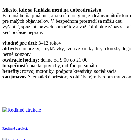
Miesto, kde sa fantázia mení na dobrodružstvo.
D
Farebná herňa plná hier, atrakcií a pohybu je ideálnym útočiskom
R
pre malých objaviteľov. V bezpečnom prostredí sa môžu deti
s
vyšantiť, spoznať nových kamarátov a zažiť dni plné zábavy – aj
t
keď počasie nepraje.
z
vhodné pre deti:
3–12 rokov
v
aktivity:
preliezky, šmykľavky, tvorivé kútiky, hry a knižky, lego,
a
herné konzoly
p
otváracie hodiny:
denne od 9:00 do 21:00
j
bezpečnosť:
mäkké povrchy, dohľad personálu
d
benefity:
rozvoj motoriky, podpora kreativity, socializácia
b
zaujímavosť:
tematické priestory s obľúbeným Ferdom mravcom
c
b
h
z
p
Rodinné atrakcie