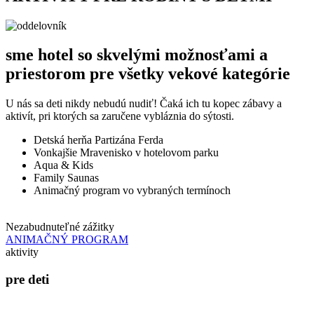
sme hotel so skvelými možnosťami a
priestorom pre všetky vekové kategórie
U nás sa deti nikdy nebudú nudiť! Čaká ich tu kopec zábavy a
aktivít, pri ktorých sa zaručene vybláznia do sýtosti.
Detská herňa Partizána Ferda
Vonkajšie Mravenisko v hotelovom parku
Aqua & Kids
Family Saunas
Animačný program vo vybraných termínoch
Nezabudnuteľné zážitky
A
ANIMAČNÝ PROGRAM
aktivity
pre deti