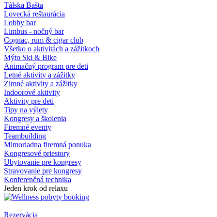
Tálska Bašta
Lovecká reštaurácia
Lobby bar
Limbus - nočný bar
Cognac, rum & cigar club
Všetko o aktivitách a zážitkoch
Mýto Ski & Bike
Animačný program pre deti
Letné aktivity a zážitky
Zimné aktivity a zážitky
Indoorové aktivity
Aktivity pre deti
Tipy na výlety
Kongresy a školenia
Firemné eventy
Teambuilding
Mimoriadna firemná ponuka
Kongresové priestory
Ubytovanie pre kongresy
Stravovanie pre kongresy
Konferenčná technika
Jeden krok od relaxu
Rezervácia