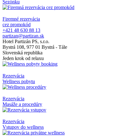
Sezónku
Firemné rezervácia
cez promokód
+421 48 630 88 13
partizan@partizan.sk
Hotel Partizán PS, s.r.o.
Bystrá 108, 977 01 Bystrá - Tále
Slovenská republika
Jeden krok od relaxu
Rezervácia
Wellness pobytu
Rezervácia
Masáže a procedúry
Rezervácia
Vstupov do wellness