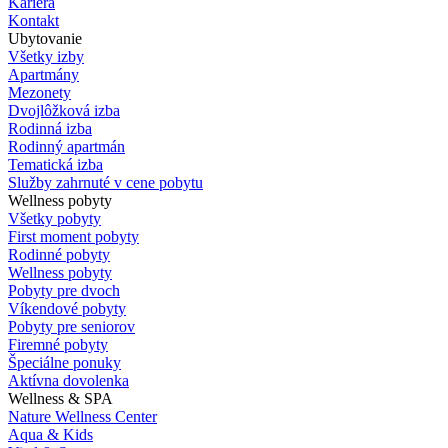
Kariéra
Kontakt
Ubytovanie
Všetky izby
Apartmány
Mezonety
Dvojlôžková izba
Rodinná izba
Rodinný apartmán
Tematická izba
Služby zahrnuté v cene pobytu
Wellness pobyty
Všetky pobyty
First moment pobyty
Rodinné pobyty
Wellness pobyty
Pobyty pre dvoch
Víkendové pobyty
Pobyty pre seniorov
Firemné pobyty
Špeciálne ponuky
Aktívna dovolenka
Wellness & SPA
Nature Wellness Center
Aqua & Kids