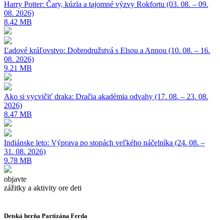
Harry Potter: Čary, kúzla a tajomné výzvy Rokfortu (03. 08. – 09.
08. 2026)
8.42 MB
Ľadové kráľovstvo: Dobrodružstvá s Elsou a Annou (10. 08. – 16.
08. 2026)
9.21 MB
Ako si vycvičiť draka: Dračia akadémia odvahy (17. 08. – 23. 08.
2026)
8.47 MB
Indiánske leto: Výprava po stopách veľkého náčelníka (24. 08. –
31. 08. 2026)
9.78 MB
objavte
zážitky a aktivity ore deti
Detská herňa Partizána Ferda
M