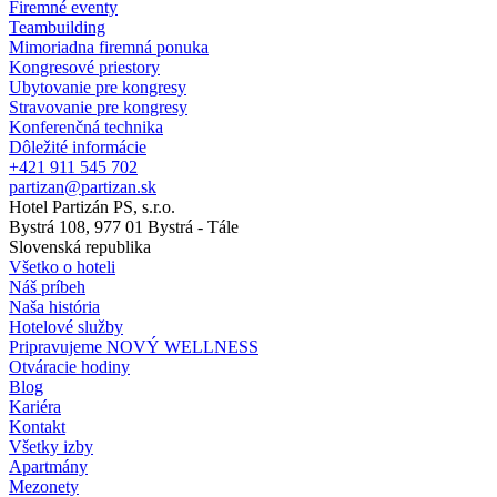
Firemné eventy
Teambuilding
Mimoriadna firemná ponuka
Kongresové priestory
Ubytovanie pre kongresy
Stravovanie pre kongresy
Konferenčná technika
Dôležité informácie
+421 911 545 702
partizan@partizan.sk
Hotel Partizán PS, s.r.o.
Bystrá 108, 977 01 Bystrá - Tále
Slovenská republika
Všetko o hoteli
Náš príbeh
Naša história
Hotelové služby
Pripravujeme NOVÝ WELLNESS
Otváracie hodiny
Blog
Kariéra
Kontakt
Všetky izby
Apartmány
Mezonety