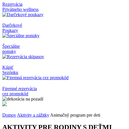
Rezervácia
Privátneho wellness
Darčekové
Poukazy
Špeciálne
ponuky
Kúpiť
Sezónku
Firemné rezervácia
cez promokód
Domov
Aktivity a zážitky
Animačný program pre deti
AKTIVITY PRE RODINY S DEŤMI