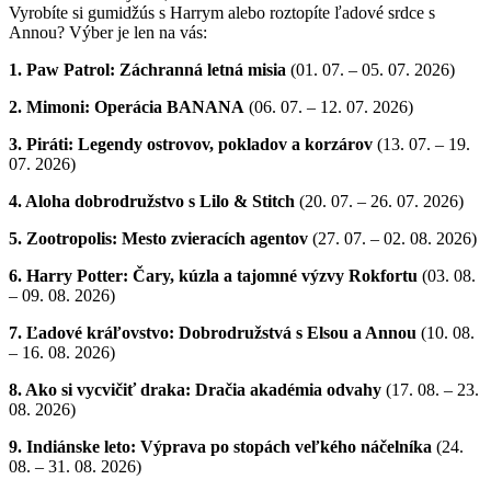
Vyrobíte si gumidžús s Harrym alebo roztopíte ľadové srdce s
Annou? Výber je len na vás:
1. Paw Patrol: Záchranná letná misia
(01. 07. – 05. 07. 2026)
2. Mimoni: Operácia BANANA
(06. 07. – 12. 07. 2026)
3. Piráti: Legendy ostrovov, pokladov a korzárov
(13. 07. – 19.
07. 2026)
4. Aloha dobrodružstvo s Lilo & Stitch
(20. 07. – 26. 07. 2026)
5. Zootropolis: Mesto zvieracích agentov
(27. 07. – 02. 08. 2026)
6. Harry Potter: Čary, kúzla a tajomné výzvy Rokfortu
(03. 08.
– 09. 08. 2026)
7. Ľadové kráľovstvo: Dobrodružstvá s Elsou a Annou
(10. 08.
– 16. 08. 2026)
8. Ako si vycvičiť draka: Dračia akadémia odvahy
(17. 08. – 23.
08. 2026)
9. Indiánske leto: Výprava po stopách veľkého náčelníka
(24.
08. – 31. 08. 2026)