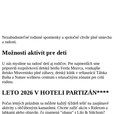
Nezabudnuteľné rodinné spomienky a spoločné chvíle plné smiechu
a radosti.
Možnosti aktivít pre deti
U nás myslíme na radosť detí aj rodičov. Pre najmenších sme
pripravili rozprávkovú detskú herňu Ferda Mravca, vonkajšie
ihrisko Mravenisko plné zábavy, detský kútik v reštaurácii Tálska
Bašta a Nature wellness centrum s relaxačnými zónami pre celú
rodinu.
LETO 2026 V HOTELI PARTIZÁN****
Počas letných prázdnin sa môžete každý týždeň tešiť na zaujímavé
aktivity s obľúbenými kamarátmi. Chcete zažiť akciu s Riderom a
labkami alebo objavíte, čo znamená “ohana” s Lilo & Stitchom?