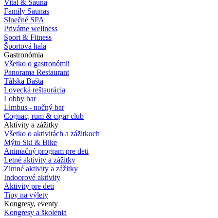
Vital & Sauna
Family Saunas
Slnečné SPA
Privátne wellness
Sport & Fitness
Športová hala
Gastronómia
Všetko o gastronómii
Panorama Restaurant
Tálska Bašta
Lovecká reštaurácia
Lobby bar
Limbus - nočný bar
Cognac, rum & cigar club
Aktivity a zážitky
Všetko o aktivitách a zážitkoch
Mýto Ski & Bike
Animačný program pre deti
Letné aktivity a zážitky
Zimné aktivity a zážitky
Indoorové aktivity
Aktivity pre deti
Tipy na výlety
Kongresy, eventy
Kongresy a školenia