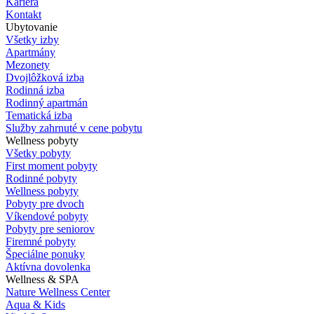
Kariéra
Kontakt
Ubytovanie
Všetky izby
Apartmány
Mezonety
Dvojlôžková izba
Rodinná izba
Rodinný apartmán
Tematická izba
Služby zahrnuté v cene pobytu
Wellness pobyty
Všetky pobyty
First moment pobyty
Rodinné pobyty
Wellness pobyty
Pobyty pre dvoch
Víkendové pobyty
Pobyty pre seniorov
Firemné pobyty
Špeciálne ponuky
Aktívna dovolenka
Wellness & SPA
Nature Wellness Center
Aqua & Kids