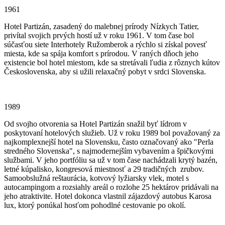
1961
Hotel Partizán, zasadený do malebnej prírody Nízkych Tatier,
privítal svojich prvých hostí už v roku 1961. V tom čase bol
súčasťou siete Interhotely Ružomberok a rýchlo si získal povesť
miesta, kde sa spája komfort s prírodou. V raných dňoch jeho
existencie bol hotel miestom, kde sa stretávali ľudia z rôznych kútov
Československa, aby si užili relaxačný pobyt v srdci Slovenska.
1989
Od svojho otvorenia sa Hotel Partizán snažil byť lídrom v
poskytovaní hotelových služieb. Už v roku 1989 bol považovaný za
najkomplexnejší hotel na Slovensku, často označovaný ako "Perla
stredného Slovenska", s najmodernejším vybavením a špičkovými
službami. V jeho portfóliu sa už v tom čase nachádzali krytý bazén,
letné kúpalisko, kongresová miestnosť a 29 tradičných zrubov.
Samoobslužná reštaurácia, kotvový lyžiarsky vlek, motel s
autocampingom a rozsiahly areál o rozlohe 25 hektárov pridávali na
jeho atraktivite. Hotel dokonca vlastnil zájazdový autobus Karosa
lux, ktorý ponúkal hosťom pohodlné cestovanie po okolí.