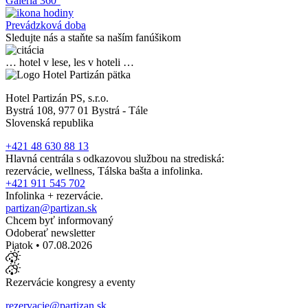
Galéria 360°
Prevádzková doba
Sledujte nás a staňte sa naším fanúšikom
… hotel v lese, les v hoteli …
Hotel Partizán PS, s.r.o.
Bystrá 108, 977 01 Bystrá - Tále
Slovenská republika
+421 48 630 88 13
Hlavná centrála s odkazovou službou na strediská:
rezervácie, wellness, Tálska bašta a infolinka.
+421 911 545 702
Infolinka + rezervácie.
partizan@partizan.sk
Chcem byť informovaný
Odoberať newsletter
Piatok • 07.08.2026
Rezervácie kongresy a eventy
rezervacie@partizan.sk