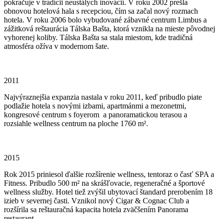
pokračuje v tradícii neustálych inovácií. V roku 2002 prešla
obnovou hotelová hala s recepciou, čím sa začal nový rozmach
hotela. V roku 2006 bolo vybudované zábavné centrum Limbus a
zážitková reštaurácia Tálska Bašta, ktorá vznikla na mieste pôvodnej
vyhorenej koliby. Tálska Bašta sa stala miestom, kde tradičná
atmosféra ožíva v modernom šate.
2011
Najvýraznejšia expanzia nastala v roku 2011, keď pribudlo piate
podlažie hotela s novými izbami, apartmánmi a mezonetmi,
kongresové centrum s foyerom a panoramatickou terasou a
rozsiahle wellness centrum na ploche 1760 m².
2015
Rok 2015 priniesol ďalšie rozšírenie wellness, tentoraz o časť SPA a
Fitness. Pribudlo 500 m² na skrášľovacie, regeneračné a športové
wellness služby. Hotel tiež zvýšil ubytovací štandard prerobením 18
izieb v severnej časti. Vznikol nový Cigar & Cognac Club a
rozšírila sa reštauračná kapacita hotela zväčšením Panorama
restaurant.