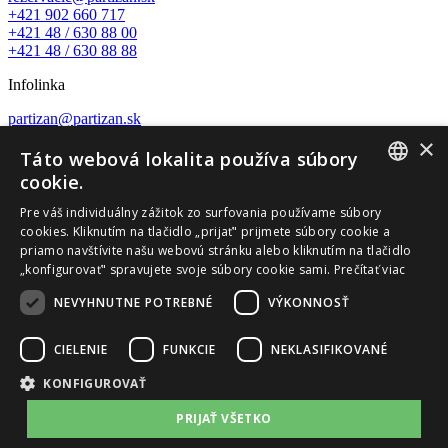
+421 902 660 717
+421 48 / 630 88 00
+421 48 / 630 88 88
Infolinka
partizan@partizan.sk
+421 48 / 630 88 23
×
Táto webová lokalita používa súbory
Nature wellness center
cookie.
SLOVAK
wellness@partizan.sk
Pre váš individuálny zážitok zo surfovania používame súbory
+421 48 / 630 88 07
cookies. Kliknutím na tlačidlo „prijať" prijmete súbory cookie a
ENGLISH
priamo navštívite našu webovú stránku alebo kliknutím na tlačidlo
Recepcia a rezervácie
„konfigurovať" spravujete svoje súbory cookie sami.
Prečítať viac
recepcia@partizan.sk
NEVYHNUTNE POTREBNÉ
VÝKONNOSŤ
+421 48 / 630 88 14
+421 911 545 702
CIELENIE
FUNKCIE
NEKLASIFIKOVANÉ
Tálska Bašta
KONFIGUROVAŤ
+421 48 / 630 88 17
PRIJAŤ VŠETKO
Obchodné podmienky
GDPR
Cookies
Sitemap
Ubytovací poriadok
© 2026 Hotel Partizán - Všetky práva vyhradené