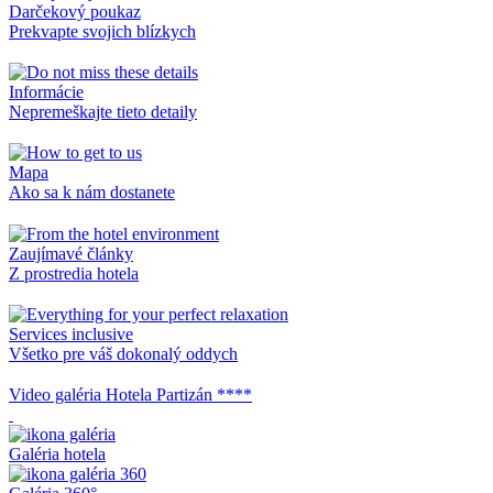
Darčekový poukaz
Prekvapte svojich blízkych
Informácie
Nepremeškajte tieto detaily
Mapa
Ako sa k nám dostanete
Zaujímavé články
Z prostredia hotela
Services inclusive
Všetko pre váš dokonalý oddych
Video galéria Hotela Partizán ****
Galéria hotela