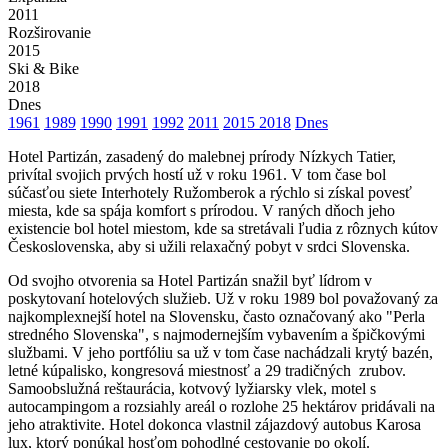
2011
Rozširovanie
2015
Ski & Bike
2018
Dnes
1961
1989
1990
1991
1992
2011
2015
2018
Dnes
Hotel Partizán, zasadený do malebnej prírody Nízkych Tatier,
privítal svojich prvých hostí už v roku 1961. V tom čase bol
súčasťou siete Interhotely Ružomberok a rýchlo si získal povesť
miesta, kde sa spája komfort s prírodou. V raných dňoch jeho
existencie bol hotel miestom, kde sa stretávali ľudia z rôznych kútov
Československa, aby si užili relaxačný pobyt v srdci Slovenska.
Od svojho otvorenia sa Hotel Partizán snažil byť lídrom v
poskytovaní hotelových služieb. Už v roku 1989 bol považovaný za
najkomplexnejší hotel na Slovensku, často označovaný ako "Perla
stredného Slovenska", s najmodernejším vybavením a špičkovými
službami. V jeho portfóliu sa už v tom čase nachádzali krytý bazén,
letné kúpalisko, kongresová miestnosť a 29 tradičných zrubov.
Samoobslužná reštaurácia, kotvový lyžiarsky vlek, motel s
autocampingom a rozsiahly areál o rozlohe 25 hektárov pridávali na
jeho atraktivite. Hotel dokonca vlastnil zájazdový autobus Karosa
lux, ktorý ponúkal hosťom pohodlné cestovanie po okolí.