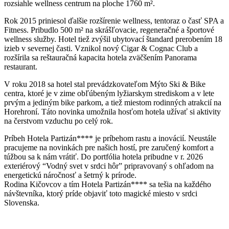
rozsiahle wellness centrum na ploche 1760 m².
Rok 2015 priniesol ďalšie rozšírenie wellness, tentoraz o časť SPA a
Fitness. Pribudlo 500 m² na skrášľovacie, regeneračné a športové
wellness služby. Hotel tiež zvýšil ubytovací štandard prerobením 18
izieb v severnej časti. Vznikol nový Cigar & Cognac Club a
rozšírila sa reštauračná kapacita hotela zväčšením Panorama
restaurant.
V roku 2018 sa hotel stal prevádzkovateľom Mýto Ski & Bike
centra, ktoré je v zime obľúbeným lyžiarskym strediskom a v lete
prvým a jediným bike parkom, a tiež miestom rodinných atrakcií na
Horehroní. Táto novinka umožnila hosťom hotela užívať si aktivity
na čerstvom vzduchu po celý rok.
Príbeh Hotela Partizán**** je príbehom rastu a inovácií. Neustále
pracujeme na novinkách pre našich hostí, pre zaručený komfort a
túžbou sa k nám vrátiť. Do portfólia hotela pribudne v r. 2026
exteriérový “Vodný svet v srdci hôr” pripravovaný s ohľadom na
energetickú náročnosť a šetrný k prírode.
Rodina Kičovcov a tím Hotela Partizán**** sa tešia na každého
návštevníka, ktorý príde objaviť toto magické miesto v srdci
Slovenska.