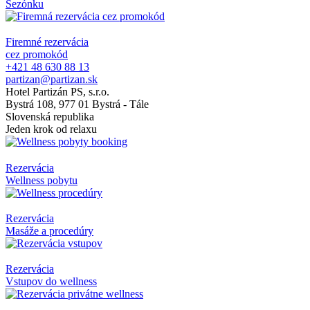
Sezónku
Firemné rezervácia
cez promokód
+421 48 630 88 13
partizan@partizan.sk
Hotel Partizán PS, s.r.o.
Bystrá 108, 977 01 Bystrá - Tále
Slovenská republika
Jeden krok od relaxu
Rezervácia
Wellness pobytu
Rezervácia
Masáže a procedúry
Rezervácia
Vstupov do wellness