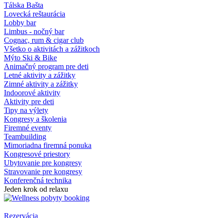
Tálska Bašta
Lovecká reštaurácia
Lobby bar
Limbus - nočný bar
Cognac, rum & cigar club
Všetko o aktivitách a zážitkoch
Mýto Ski & Bike
Animačný program pre deti
Letné aktivity a zážitky
Zimné aktivity a zážitky
Indoorové aktivity
Aktivity pre deti
Tipy na výlety
Kongresy a školenia
Firemné eventy
Teambuilding
Mimoriadna firemná ponuka
Kongresové priestory
Ubytovanie pre kongresy
Stravovanie pre kongresy
Konferenčná technika
Jeden krok od relaxu
Rezervácia