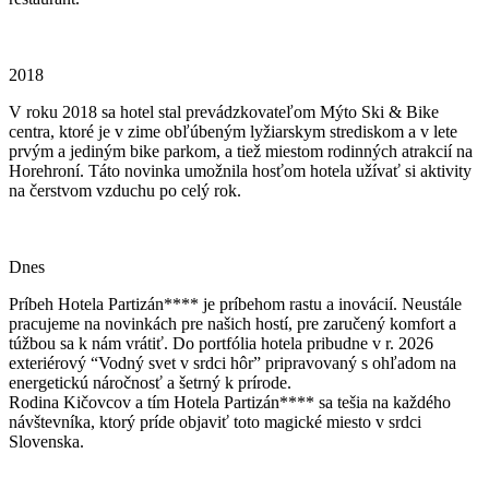
2018
V roku 2018 sa hotel stal prevádzkovateľom Mýto Ski & Bike
centra, ktoré je v zime obľúbeným lyžiarskym strediskom a v lete
prvým a jediným bike parkom, a tiež miestom rodinných atrakcií na
Horehroní. Táto novinka umožnila hosťom hotela užívať si aktivity
na čerstvom vzduchu po celý rok.
Dnes
Príbeh Hotela Partizán**** je príbehom rastu a inovácií. Neustále
pracujeme na novinkách pre našich hostí, pre zaručený komfort a
túžbou sa k nám vrátiť. Do portfólia hotela pribudne v r. 2026
exteriérový “Vodný svet v srdci hôr” pripravovaný s ohľadom na
energetickú náročnosť a šetrný k prírode.
Rodina Kičovcov a tím Hotela Partizán**** sa tešia na každého
návštevníka, ktorý príde objaviť toto magické miesto v srdci
Slovenska.