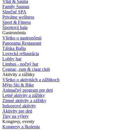
Vital & Sauna
Family Saunas
Slnečné SPA
Privátne wellness
Sport & Fitness
Športová hala
Gastronómia
Všetko o gastronómii
Panorama Restaurant
Tálska Bašta
Lovecká reštaurácia
Lobby bar
Limbus - nočný bar
Cognac, rum & cigar club
Aktivity a zážitky
Všetko o aktivitách a zážitkoch
Mýto Ski & Bike
Animačný program pre deti
Letné aktivity a zážitky
Zimné aktivity a zážitky
Indoorové aktivity
Aktivity pre deti
Tipy na výlety
Kongresy, eventy
Kongresy a školenia