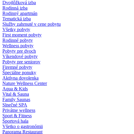
Dvojlôžková izba
Rodinná izba
Rodinný apartmán
Tematická izba
Služby zahrnuté v cene pobytu
Všetky pobyty
First moment pobyty
Rodinné pobyty
Wellness pobyty
Pobyty pre dvoch
Víkendové pobyty
Pobyty pre seniorov
Firemné pobyty
Špeciálne ponuky
Aktívna dovolenka
Nature Wellness Center
Aqua & Kids
Vital & Sauna
Family Saunas
Slnečné SPA
Privátne wellness
Sport & Fitness
Športová hala
Všetko o gastronómii
Panorama Restaurant