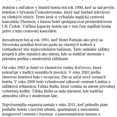
Jedným z míľnikov v histórii hotela bol rok 1990, keď sa stal prvým
hotelom v bývalom Československu, ktorý mal farebné televízory
na všetkých izbách. Tento krok si vyžiadala anglická cestovná
kancelária Thomson, s ktorou hotel spolupracoval prostredníctvom
CK Čedok. Väčšinu kapacity hotela tak v tom čase napĺňali hostia
práve z tejto cestovnej kancelárie.
Inovatívnym bol aj rok 1991, keď Hotel Partizán ako prvý na
Slovensku ponúkal hosťom jazdu na vlastných koňoch a
vyhliadkové lety teplovzdušným balónom. Tieto unikátne zážitky
prispeli k jeho reputácii ako miesta, kde sa tradičné stretnutie s
prírodou prelína s modernými zážitkami.
Od roku 1992 je hotel vo vlastníctve rodiny Kičovcov, ktorá
pokračuje v tradícii neustálych inovácií. V roku 2002 prešla
obnovou hotelová hala s recepciou, čím sa začal nový rozmach
hotela. V roku 2006 bolo vybudované zábavné centrum Limbus a
zážitková reštaurácia Tálska Bašta, ktorá vznikla na mieste pôvodnej
vyhorenej koliby. Tálska Bašta sa stala miestom, kde tradičná
atmosféra ožíva v modernom šate.
Najvýraznejšia expanzia nastala v roku 2011, keď pribudlo piate
podlažie hotela s novými izbami, apartmánmi a mezonetmi,
kongresové centrum s foyerom a panoramatickou terasou a