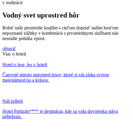
v realizácii
Vodný svet uprostred hôr
Robiť naše prostredie krajším s cieľom dopriať našim hosťom
nepoznané zážitky v kombinácii s prvotriednymi službami nás
neustále poháňa vpred.
objaviť
Viac o hoteli
Hotel v lese, les v hoteli
Čarovné miesto uprostred lesov, ktoré si vás získa svojou
majestátnosťou a krásou.
Náš príbeh
Hotel Partizán**** je destinácia, kde sa vaša dovolenka stáva
príbehom.