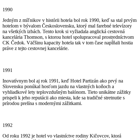
1990
Jedným z míľnikov v histórii hotela bol rok 1990, keď sa stal prvým
hotelom v bývalom Československu, ktorý mal farebné televízory
na všetkých izbách. Tento krok si vyžiadala anglická cestovná
kancelária Thomson, s ktorou hotel spolupracoval prostredníctvom
CK Čedok. Väčšinu kapacity hotela tak v tom čase napĺňali hostia
práve z tejto cestovnej kancelárie.
1991
Inovatívnym bol aj rok 1991, keď Hotel Partizán ako prvý na
Slovensku ponúkal hosťom jazdu na vlastných koňoch a
vyhliadkové lety teplovzdušným balónom. Tieto unikátne zážitky
prispeli k jeho reputácii ako miesta, kde sa tradičné stretnutie s
prírodou prelína s modernými zážitkami.
1992
Od roku 1992 je hotel vo vlastníctve rodiny Kičovcov, ktorá