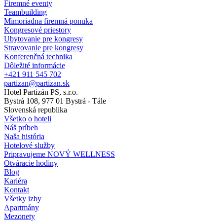
Firemné eventy
Teambuilding
Mimoriadna firemná ponuka
Kongresové priestory
Ubytovanie pre kongresy
Stravovanie pre kongresy
Konferenčná technika
Dôležité informácie
+421 911 545 702
partizan@partizan.sk
Hotel Partizán PS, s.r.o.
Bystrá 108, 977 01 Bystrá - Tále
Slovenská republika
Všetko o hoteli
Náš príbeh
Naša história
Hotelové služby
Pripravujeme NOVÝ WELLNESS
Otváracie hodiny
Blog
Kariéra
Kontakt
Všetky izby
Apartmány
Mezonety