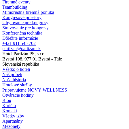
Firemné eventy
Teambuilding
Mimoriadna firemná ponuka
Kongresové priestory
Ubytovanie pre kongresy
Stravovanie pre kongresy
Konferenčná technika
Dôležité informácie
+421 911 545 702
partizan@partizan.sk
Hotel Partizán PS, s.r.o.
Bystrá 108, 977 01 Bystrá - Tále
Slovenská republika
Všetko o hoteli
Náš príbeh
Naša história
Hotelové služby
Pripravujeme NOVÝ WELLNESS
Otváracie hodiny
Blog
Kariéra
Kontakt
Všetky izby
Apartmány
Mezonety