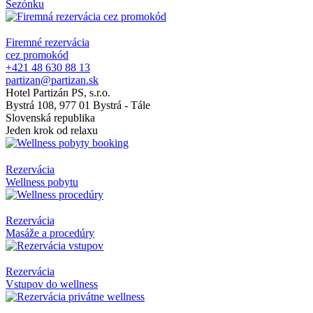
Sezónku
Firemné rezervácia
cez promokód
+421 48 630 88 13
partizan@partizan.sk
Hotel Partizán PS, s.r.o.
Bystrá 108, 977 01 Bystrá - Tále
Slovenská republika
Jeden krok od relaxu
Rezervácia
Wellness pobytu
Rezervácia
Masáže a procedúry
Rezervácia
Vstupov do wellness