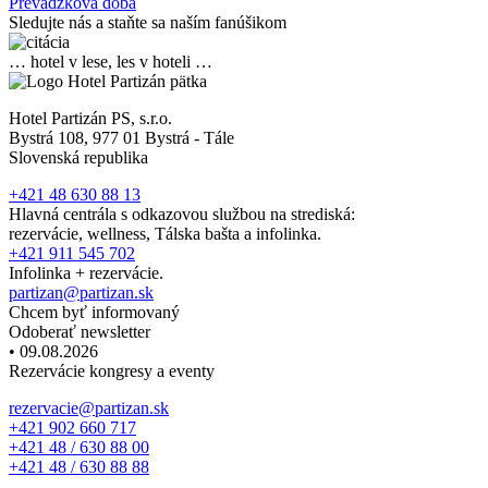
Prevádzková doba
Sledujte nás a staňte sa naším fanúšikom
… hotel v lese, les v hoteli …
Hotel Partizán PS, s.r.o.
Bystrá 108, 977 01 Bystrá - Tále
Slovenská republika
+421 48 630 88 13
Hlavná centrála s odkazovou službou na strediská:
rezervácie, wellness, Tálska bašta a infolinka.
+421 911 545 702
Infolinka + rezervácie.
partizan@partizan.sk
Chcem byť informovaný
Odoberať newsletter
• 09.08.2026
Rezervácie kongresy a eventy
rezervacie@partizan.sk
+421 902 660 717
+421 48 / 630 88 00
+421 48 / 630 88 88