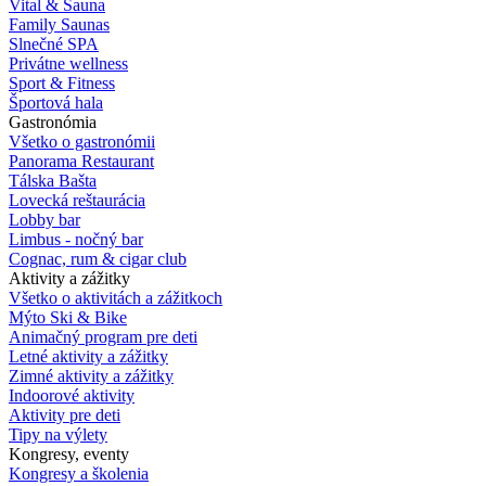
Vital & Sauna
Family Saunas
Slnečné SPA
Privátne wellness
Sport & Fitness
Športová hala
Gastronómia
Všetko o gastronómii
Panorama Restaurant
Tálska Bašta
Lovecká reštaurácia
Lobby bar
Limbus - nočný bar
Cognac, rum & cigar club
Aktivity a zážitky
Všetko o aktivitách a zážitkoch
Mýto Ski & Bike
Animačný program pre deti
Letné aktivity a zážitky
Zimné aktivity a zážitky
Indoorové aktivity
Aktivity pre deti
Tipy na výlety
Kongresy, eventy
Kongresy a školenia