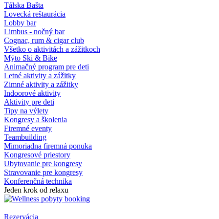
Tálska Bašta
Lovecká reštaurácia
Lobby bar
Limbus - nočný bar
Cognac, rum & cigar club
Všetko o aktivitách a zážitkoch
Mýto Ski & Bike
Animačný program pre deti
Letné aktivity a zážitky
Zimné aktivity a zážitky
Indoorové aktivity
Aktivity pre deti
Tipy na výlety
Kongresy a školenia
Firemné eventy
Teambuilding
Mimoriadna firemná ponuka
Kongresové priestory
Ubytovanie pre kongresy
Stravovanie pre kongresy
Konferenčná technika
Jeden krok od relaxu
Rezervácia