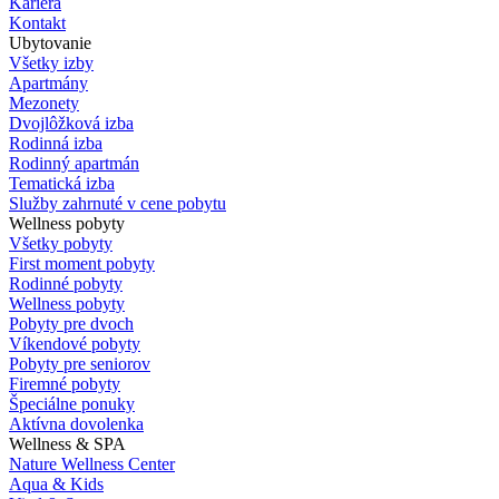
Kariéra
Kontakt
Ubytovanie
Všetky izby
Apartmány
Mezonety
Dvojlôžková izba
Rodinná izba
Rodinný apartmán
Tematická izba
Služby zahrnuté v cene pobytu
Wellness pobyty
Všetky pobyty
First moment pobyty
Rodinné pobyty
Wellness pobyty
Pobyty pre dvoch
Víkendové pobyty
Pobyty pre seniorov
Firemné pobyty
Špeciálne ponuky
Aktívna dovolenka
Wellness & SPA
Nature Wellness Center
Aqua & Kids