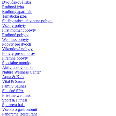
Dvojlôžková izba
Rodinná izba
Rodinný apartmán
Tematická izba
Služby zahrnuté v cene pobytu
Všetky pobyty
First moment pobyty
Rodinné pobyty
Wellness pobyty
Pobyty pre dvoch
Víkendové pobyty
Pobyty pre seniorov
Firemné pobyty
Špeciálne ponuky
Aktívna dovolenka
Nature Wellness Center
Aqua & Kids
Vital & Sauna
Family Saunas
Slnečné SPA
Privátne wellness
Sport & Fitness
Športová hala
Všetko o gastronómii
Panorama Restaurant