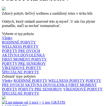
Zdravý pohyb, liečivý wellness a zaslúžený relax v tichu hôr.
Oddych, ktorý omladí unavené telo aj myseľ. U nás čas plynie
pomalšie, stačí sa nechať rozmaznávať.
Vyberte si typ pobytu
Všetky
RODINNÉ POBYTY
WELLNESS POBYTY
POBYTY PRE DVOCH
AKTÍVNA DOVOLENKA
FIRST MOMENT POBYTY
POBYTY PRE SENIOROV
VÍKENDOVÉ POBYTY
ŠPECIÁLNE POBYTY
Zobraziť typy pobytov
Všetky
RODINNÉ POBYTY
WELLNESS POBYTY
POBYTY
PRE DVOCH
AKTÍVNA DOVOLENKA
FIRST MOMENT
POBYTY
POBYTY PRE SENIOROV
VÍKENDOVÉ POBYTY
ŠPECIÁLNE POBYTY