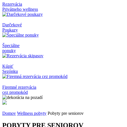
Rezervácia
Privátneho wellness
Darčekové
Poukazy
Špeciálne
ponuky
Kúpiť
Sezónku
Firemné rezervácia
cez promokód
Domov
Wellness pobyty
Pobyty pre seniorov
POBYTY PRE SENIOROV