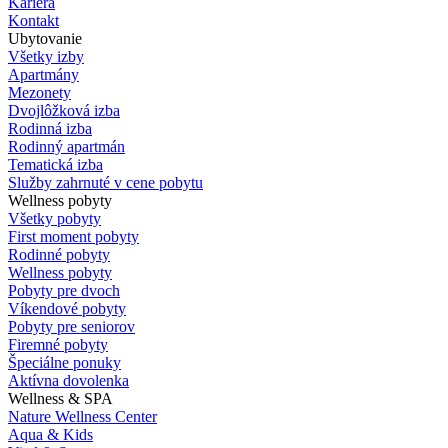
Kariéra
Kontakt
Ubytovanie
Všetky izby
Apartmány
Mezonety
Dvojlôžková izba
Rodinná izba
Rodinný apartmán
Tematická izba
Služby zahrnuté v cene pobytu
Wellness pobyty
Všetky pobyty
First moment pobyty
Rodinné pobyty
Wellness pobyty
Pobyty pre dvoch
Víkendové pobyty
Pobyty pre seniorov
Firemné pobyty
Špeciálne ponuky
Aktívna dovolenka
Wellness & SPA
Nature Wellness Center
Aqua & Kids