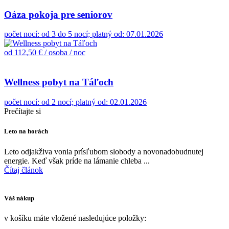
Oáza pokoja pre seniorov
počet nocí: od 3 do 5 nocí; platný od: 07.01.2026
od 112,50 €
/ osoba / noc
Wellness pobyt na Táľoch
počet nocí: od 2 nocí; platný od: 02.01.2026
Prečítajte si
P
Leto na horách
L
Leto odjakživa vonia prísľubom slobody a novonadobudnutej
K
energie. Keď však príde na lámanie chleba ...
H
Čítaj článok
Č
Váš nákup
v košíku máte vložené nasledujúce položky: