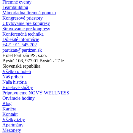
Firemné eventy
Teambuilding
Mimoriadna firemná ponuka
Kongresové priestory
Ubytovanie pre kongresy
Stravovanie pre kongresy
Konferenčná technika
Dôležité informácie
+421 911 545 702
partizan@partizan.sk
Hotel Partizán PS, s.r.o.
Bystrá 108, 977 01 Bystrá - Tále
Slovenská republika
Všetko o hoteli
Náš príbeh
Naša história
Hotelové služby
Pripravujeme NOVÝ WELLNESS
Otváracie hodiny
Blog
Kariéra
Kontakt
Všetky izby
Apartmány
Mezonety