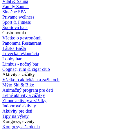
Vital & Sauna
Family Saunas
Slnečné SPA
Privátne wellness
Sport & Fitness
Športová hala
Gastronómia
Všetko o gastronómii
Panorama Restaurant
Tálska Bašta
Lovecká reštaurácia
Lobby bar
Limbus - nočný bar
Cognac, rum & cigar club
Aktivity a zážitky
Všetko o aktivitách a zážitkoch
Mýto Ski & Bike
Animačný program pre deti
Letné aktivity a zážitky
Zimné aktivity a zážitky
Indoorové aktivity
Aktivity pre deti
Tipy na výlety
Kongresy, eventy
Kongresy a školenia