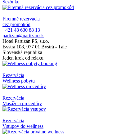
Sezónku
Firemné rezervácia
cez promokód
+421 48 630 88 13
partizan@partizan.sk
Hotel Partizán PS, s.r.o.
Bystrá 108, 977 01 Bystrá - Tále
Slovenská republika
Jeden krok od relaxu
Rezervácia
Wellness pobytu
Rezervácia
Masáže a procedúry
Rezervácia
Vstupov do wellness