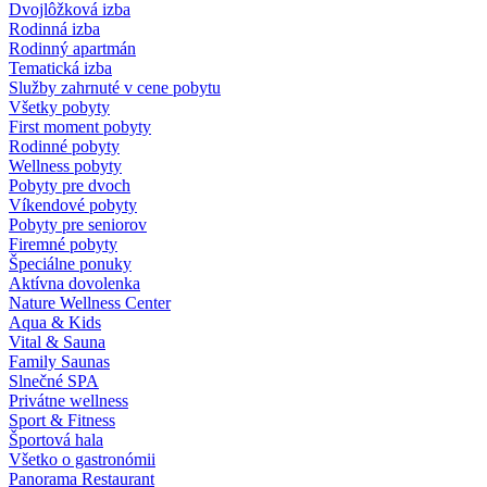
Dvojlôžková izba
Rodinná izba
Rodinný apartmán
Tematická izba
Služby zahrnuté v cene pobytu
Všetky pobyty
First moment pobyty
Rodinné pobyty
Wellness pobyty
Pobyty pre dvoch
Víkendové pobyty
Pobyty pre seniorov
Firemné pobyty
Špeciálne ponuky
Aktívna dovolenka
Nature Wellness Center
Aqua & Kids
Vital & Sauna
Family Saunas
Slnečné SPA
Privátne wellness
Sport & Fitness
Športová hala
Všetko o gastronómii
Panorama Restaurant