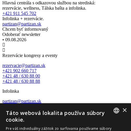
Hlavná centrála s odkazovou službou na strediská:
rezervácie, wellness, Tálska bašta a infolinka.
+421 911 545 702
Infolinka + rezervácie.
partizan@partizan.sk
Chcem byť informovaný
Odoberať newsletter
• 09.08.2026
Rezervácie kongresy a eventy
rezervacie@partizan.sk
+421 902 660 717
+421 48 / 630 88 00
+421 48 / 630 88 88
Infolinka
partizan@partizan.sk
+421 48 / 630 88 23
×
Táto webová lokalita používa súbory
Nature wellness center
cookie.
SLOVAK
wellness@partizan.sk
Pre váš individuálny zážitok zo surfovania používame súbory