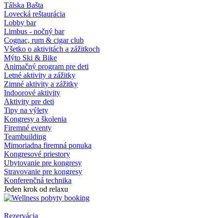
Tálska Bašta
Lovecká reštaurácia
Lobby bar
Limbus - nočný bar
Cognac, rum & cigar club
Všetko o aktivitách a zážitkoch
Mýto Ski & Bike
Animačný program pre deti
Letné aktivity a zážitky
Zimné aktivity a zážitky
Indoorové aktivity
Aktivity pre deti
Tipy na výlety
Kongresy a školenia
Firemné eventy
Teambuilding
Mimoriadna firemná ponuka
Kongresové priestory
Ubytovanie pre kongresy
Stravovanie pre kongresy
Konferenčná technika
Jeden krok od relaxu
Rezervácia