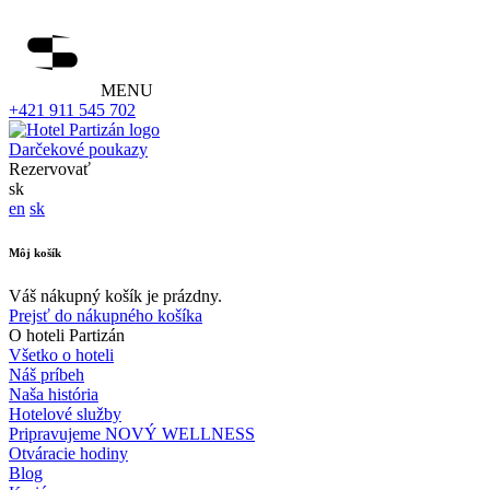
MENU
+421 911 545 702
Darčekové poukazy
Rezervovať
sk
en
sk
Môj košík
Váš nákupný košík je prázdny.
Prejsť do nákupného košíka
O hoteli Partizán
Všetko o hoteli
Náš príbeh
Naša história
Hotelové služby
Pripravujeme NOVÝ WELLNESS
Otváracie hodiny
Blog