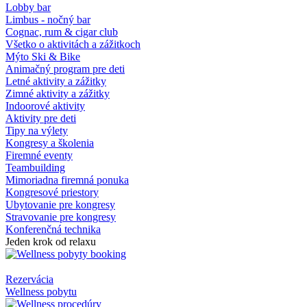
Lobby bar
Limbus - nočný bar
Cognac, rum & cigar club
Všetko o aktivitách a zážitkoch
Mýto Ski & Bike
Animačný program pre deti
Letné aktivity a zážitky
Zimné aktivity a zážitky
Indoorové aktivity
Aktivity pre deti
Tipy na výlety
Kongresy a školenia
Firemné eventy
Teambuilding
Mimoriadna firemná ponuka
Kongresové priestory
Ubytovanie pre kongresy
Stravovanie pre kongresy
Konferenčná technika
Jeden krok od relaxu
Rezervácia
Wellness pobytu