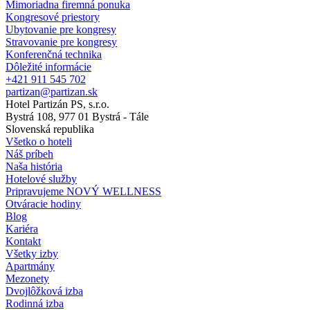
Mimoriadna firemná ponuka
Kongresové priestory
Ubytovanie pre kongresy
Stravovanie pre kongresy
Konferenčná technika
Dôležité informácie
+421 911 545 702
partizan@partizan.sk
Hotel Partizán PS, s.r.o.
Bystrá 108, 977 01 Bystrá - Tále
Slovenská republika
Všetko o hoteli
Náš príbeh
Naša história
Hotelové služby
Pripravujeme NOVÝ WELLNESS
Otváracie hodiny
Blog
Kariéra
Kontakt
Všetky izby
Apartmány
Mezonety
Dvojlôžková izba
Rodinná izba