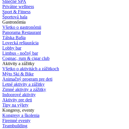
Slnečné SPA
Privátne wellness
Sport & Fitness
Športová hala
Gastronómia
Všetko o gastronómii
Panorama Restaurant
Tálska Bašta
Lovecká reštaurácia
Lobby bar
Limbus - nočný bar
Cognac, rum & cigar club
Aktivity a zážitky
Všetko o aktivitách a zážitkoch
Mýto Ski & Bike
Animačný program pre deti
Letné aktivity a zážitky
Zimné aktivity a zážitky
Indoorové aktivity
Aktivity pre deti
Tipy na výlety
Kongresy, eventy
Kongresy a školenia
Firemné eventy
Teambuilding