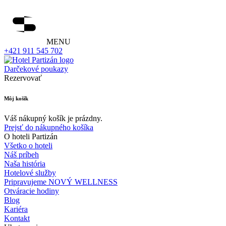
MENU
+421 911 545 702
Darčekové poukazy
Rezervovať
Môj košík
Váš nákupný košík je prázdny.
Prejsť do nákupného košíka
O hoteli Partizán
Všetko o hoteli
Náš príbeh
Naša história
Hotelové služby
Pripravujeme NOVÝ WELLNESS
Otváracie hodiny
Blog
Kariéra
Kontakt