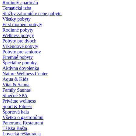
Rodinný apartmán
Tematická izba
Služby zahrnuté v cene pobytu
Všetky pobyty
First moment pobyty
Rodinné pobyty
Wellness pobyty
Pobyty pre dvoch
Víkendové pobyty
Pobyty pre seniorov
Firemné pobyty
Špeciálne ponuky
Aktívna dovolenka
Nature Wellness Center
Aqua & Kids
Vital & Sauna
Family Saunas
Slnečné SPA
Privátne wellness
Sport & Fitness
Športová hala
Všetko o gastronómii
Panorama Restaurant
Tálska Bašta
Lovecká reštaurácia