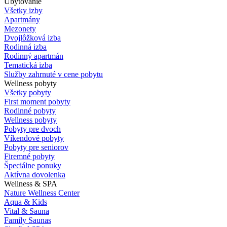
Ubytovanie
Všetky izby
Apartmány
Mezonety
Dvojlôžková izba
Rodinná izba
Rodinný apartmán
Tematická izba
Služby zahrnuté v cene pobytu
Wellness pobyty
Všetky pobyty
First moment pobyty
Rodinné pobyty
Wellness pobyty
Pobyty pre dvoch
Víkendové pobyty
Pobyty pre seniorov
Firemné pobyty
Špeciálne ponuky
Aktívna dovolenka
Wellness & SPA
Nature Wellness Center
Aqua & Kids
Vital & Sauna
Family Saunas