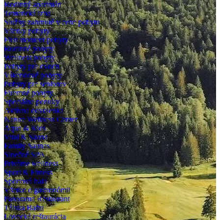
Rodinný apartmán
Tematická izba
Služby zahrnuté v cene pobytu
Všetky pobyty
First moment pobyty
Rodinné pobyty
Wellness pobyty
Pobyty pre dvoch
Víkendové pobyty
Pobyty pre seniorov
Firemné pobyty
Špeciálne ponuky
Aktívna dovolenka
Nature Wellness Center
Aqua & Kids
Vital & Sauna
Family Saunas
Slnečné SPA
Privátne wellness
Sport & Fitness
Športová hala
Všetko o gastronómii
Panorama Restaurant
Tálska Bašta
Lovecká reštaurácia