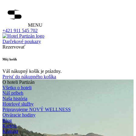
MENU
+421 911 545 702
Darčekové poukazy
Rezervovať
Môj košík
Váš nákupný košík je prázdny.
Prejsť do nákupného košíka
O hoteli Partizán
Všetko o hoteli
Náš príbeh
Naša história
Hotelové služby
Pripravujeme NOVÝ WELLNESS
Otváracie hodiny
Blog
Kariéra
Kontakt