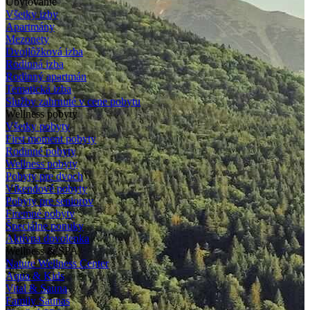
Ubytovanie
Všetky izby
Apartmány
Mezonety
Dvojlôžková izba
Rodinná izba
Rodinný apartmán
Tematická izba
Služby zahrnuté v cene pobytu
Wellness pobyty
Všetky pobyty
First moment pobyty
Rodinné pobyty
Wellness pobyty
Pobyty pre dvoch
Víkendové pobyty
Pobyty pre seniorov
Firemné pobyty
Špeciálne ponuky
Aktívna dovolenka
Wellness & SPA
Nature Wellness Center
Aqua & Kids
Vital & Sauna
Family Saunas