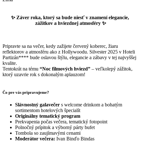
✨ Záver roka, ktorý sa bude niesť v znamení elegancie,
zážitkov a hviezdnej atmosféry ✨
Pripravte sa na večer, kedy zažijete červený koberec, žiaru
reflektorov a atmosféru ako z Hollywoodu. Silvester 2025 v Hoteli
Partizán**** bude oslavou štýlu, elegancie a zábavy v tej najvyššej
kvalite.
Tentokrát na tému
“Noc filmových hviezd”
– veľkolepý zážitok,
ktorý uzavrie rok s dokonalým aplauzom!
Čo pre vás pripravujeme?
Slávnostný galavečer
s welcome drinkom a bohatým
sortimentom hotelových špecialít
Originálny tematický program
Prekvapenia počas večera, tematický fotopoint
Polnočný prípitok a výborný párty bufet
Tombola so zaujímavými cenami
Moderátor večera:
Ivan Binďo Bindas