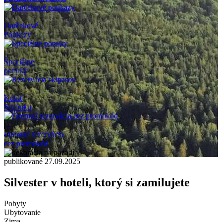
Darčekové
Poukazy
Špeciálne
ponuky
Kúpiť
Sezónku
Firemné rezervácia
cez promokód
publikované 27.09.2025
Silvester v hoteli, ktorý si zamilujete
Pobyty
Ubytovanie
Zima