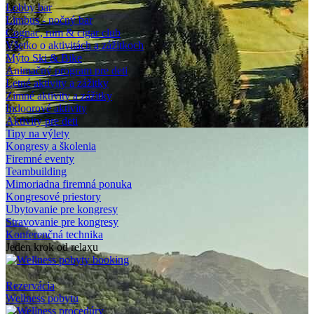
Lobby bar
Limbus - nočný bar
Cognac, rum & cigar club
Všetko o aktivitách a zážitkoch
Mýto Ski & Bike
Animačný program pre deti
Letné aktivity a zážitky
Zimné aktivity a zážitky
Indoorové aktivity
Aktivity pre deti
Tipy na výlety
Kongresy a školenia
Firemné eventy
Teambuilding
Mimoriadna firemná ponuka
Kongresové priestory
Ubytovanie pre kongresy
Stravovanie pre kongresy
Konferenčná technika
Jeden krok od relaxu
Rezervácia
Wellness pobytu