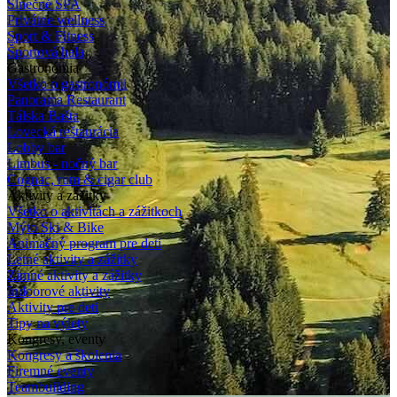
Slnečné SPA
Privátne wellness
Sport & Fitness
Športová hala
Gastronómia
Všetko o gastronómii
Panorama Restaurant
Tálska Bašta
Lovecká reštaurácia
Lobby bar
Limbus - nočný bar
Cognac, rum & cigar club
Aktivity a zážitky
Všetko o aktivitách a zážitkoch
Mýto Ski & Bike
Animačný program pre deti
Letné aktivity a zážitky
Zimné aktivity a zážitky
Indoorové aktivity
Aktivity pre deti
Tipy na výlety
Kongresy, eventy
Kongresy a školenia
Firemné eventy
Teambuilding