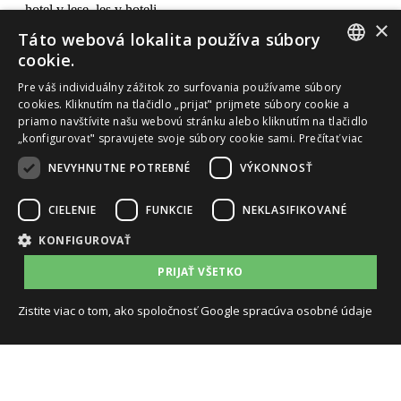
Galéria hotela
Galéria 360°
Prevádzková doba
Sledujte nás a staňte sa naším fanúšikom