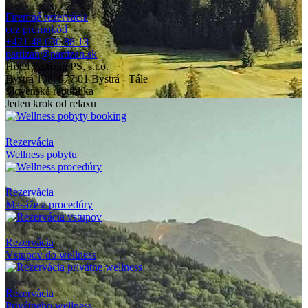
Firemné rezervácia
cez promokód
+421 48 630 88 13
partizan@partizan.sk
Hotel Partizán PS, s.r.o.
Bystrá 108, 977 01 Bystrá - Tále
Slovenská republika
Jeden krok od relaxu
Rezervácia
Wellness pobytu
Rezervácia
Masáže a procedúry
Rezervácia
Vstupov do wellness
Rezervácia
Privátneho wellness