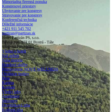
Mimoriadna firemná ponuka
Kongresové priestory
Ubytovanie pre kongresy
Stravovanie pre kongresy
Konferenčná technika
Dôležité informácie
+421 911 545 702
partizan@partizan.sk
Hotel Partizán PS, s.r.o.
Bystrá 108, 977 01 Bystrá - Tále
Slovenská republika
Všetko o hoteli
Náš príbeh
Naša história
Hotelové služby
Pripravujeme NOVÝ WELLNESS
Otváracie hodiny
Blog
Kariéra
Kontakt
Všetky izby
Apartmány
Mezonety
Dvojlôžková izba
Rodinná izba