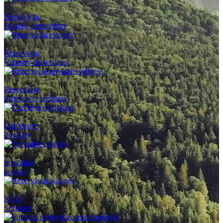
Rezervácia
Masáže a procedúry
Rezervácia
Vstupov do wellness
Rezervácia
Privátneho wellness
Darčekové
Poukazy
Špeciálne
ponuky
Kúpiť
Sezónku