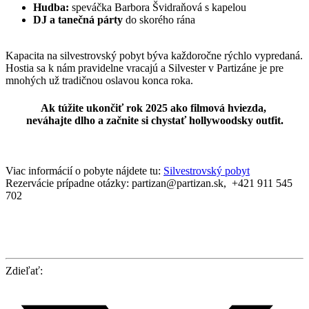
Hudba:
speváčka Barbora Švidraňová s kapelou
DJ a tanečná párty
do skorého rána
Kapacita na silvestrovský pobyt býva každoročne rýchlo vypredaná.
Hostia sa k nám pravidelne vracajú a Silvester v Partizáne je pre
mnohých už tradičnou oslavou konca roka.
Ak túžite ukončiť rok 2025 ako filmová hviezda,
neváhajte dlho a začnite si chystať hollywoodsky outfit.
Viac informácií o pobyte nájdete tu:
Silvestrovský pobyt
Rezervácie prípadne otázky: partizan@partizan.sk, +421 911 545
702
Zdieľať: