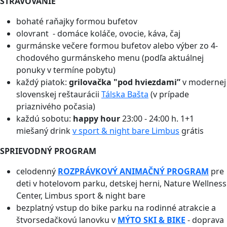
STRAVOVANIE
bohaté raňajky formou bufetov
olovrant - domáce koláče, ovocie, káva, čaj
gurmánske večere formou bufetov alebo výber zo 4-
chodového gurmánskeho menu (podľa aktuálnej
ponuky v termíne pobytu)
každý piatok:
grilovačka "pod hviezdami”
v modernej
slovenskej reštaurácii
Tálska Bašta
(v prípade
priaznivého počasia)
každú sobotu:
happy hour
23:00 - 24:00 h. 1+1
miešaný drink
v sport & night bare Limbus
grátis
SPRIEVODNÝ PROGRAM
celodenný
ROZPRÁVKOVÝ ANIMAČNÝ PROGRAM
pre
deti v hotelovom parku, detskej herni, Nature Wellness
Center, Limbus sport & night bare
bezplatný vstup do bike parku na rodinné atrakcie a
štvorsedačkovú lanovku v
MÝTO SKI & BIKE
- doprava