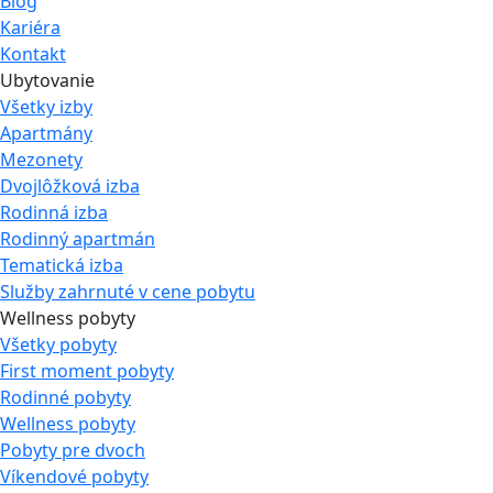
Blog
Kariéra
Kontakt
Ubytovanie
Všetky izby
Apartmány
Mezonety
Dvojlôžková izba
Rodinná izba
Rodinný apartmán
Tematická izba
Služby zahrnuté v cene pobytu
Wellness pobyty
Všetky pobyty
First moment pobyty
Rodinné pobyty
Wellness pobyty
Pobyty pre dvoch
Víkendové pobyty