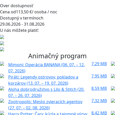
Over dostupnosť
Cena od
113,50 €
/ osoba / noc
Dostupný v termínoch
29.06.2026 - 31.08.2026
U nás môžete platiť:
Animačný program
7.29 MB
Mimoni: Operácia BANANA (06. 07. – 12.
07. 2026)
7.95 MB
Piráti: Legendy ostrovov, pokladov a
korzárov (13. 07. – 19. 07. 2026)
8.59 MB
Aloha dobrodružstvo s Lilo & Stitch (20.
07. – 26. 07. 2026)
7.32 MB
Zootropolis: Mesto zvieracích agentov
(27. 07. – 02. 08. 2026)
8.42 MB
Harry Potter: Čary, kúzla a tajomné výzvy