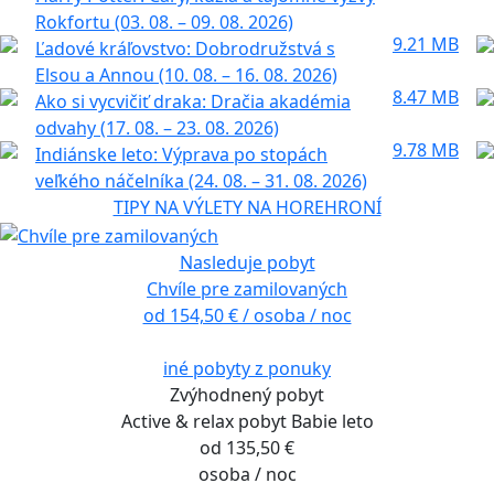
Rokfortu (03. 08. – 09. 08. 2026)
9.21 MB
Ľadové kráľovstvo: Dobrodružstvá s
Elsou a Annou (10. 08. – 16. 08. 2026)
8.47 MB
Ako si vycvičiť draka: Dračia akadémia
odvahy (17. 08. – 23. 08. 2026)
9.78 MB
Indiánske leto: Výprava po stopách
veľkého náčelníka (24. 08. – 31. 08. 2026)
TIPY NA VÝLETY NA HOREHRONÍ
Nasleduje pobyt
Chvíle pre zamilovaných
od 154,50 € / osoba / noc
iné pobyty z ponuky
Zvýhodnený pobyt
Active & relax pobyt Babie leto
od 135,50 €
osoba / noc