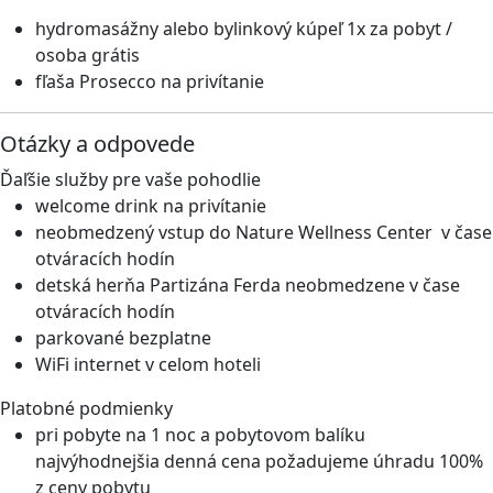
hydromasážny alebo bylinkový kúpeľ 1x za pobyt /
osoba grátis
fľaša Prosecco na privítanie
Otázky a odpovede
Ďaľšie služby pre vaše pohodlie
welcome drink na privítanie
neobmedzený vstup do Nature Wellness Center v čase
otváracích hodín
detská herňa Partizána Ferda neobmedzene v čase
otváracích hodín
parkované bezplatne
WiFi internet v celom hoteli
Platobné podmienky
pri pobyte na 1 noc a pobytovom balíku
najvýhodnejšia denná cena požadujeme úhradu 100%
z ceny pobytu