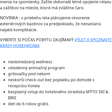
menia na spomienky. Zažite dokonalé letné spojenie relaxu
a zážitkov na mieste, ktoré má zvláštne čaro.
NOVINKA - v priebehu leta plánujeme otvorenie
exteriérových bazénov za predpokladu, že nenastanú
nejaké komplikácie.
VYBERTE SI POČAS POBYTU ZAUJÍMAVÝ
VÝLET A SPOZNAJTE
KRÁSY HOREHRONIA
neobmedzený wellness
celodenný animačný program
grilovačky pod nebom
neskorší check-out bez poplatku po dohode s
recepciou hotela
bezplatný vstup do hotelového strediska MÝTO SKI &
BIKE
deti do 6 rokov grátis