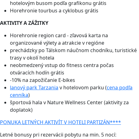
hotelovým busom podľa grafikonu grátis
Horehronie tourbus a cyklobus grátis
AKTIVITY A ZÁŽITKY
Horehronie region card - zľavová karta na
organizované výlety a atrakcie v regióne
prechádzky po Tálskom náučnom chodníku, turistické
trasy v okolí hotela
neobmedzený vstup do fitness centra počas
otváracích hodín grátis
-10% na zapožičanie E-bikes
lanový park Tarzania
v hotelovom parku (
cena podľa
cenníka
)
športová hala v Nature Wellness Center (aktivity za
doplatok)
PONUKA LETNÝCH AKTIVÍT V HOTELI PARTIZÁN****
Letné bonusy pri rezervácii pobytu na min. 5 nocí: