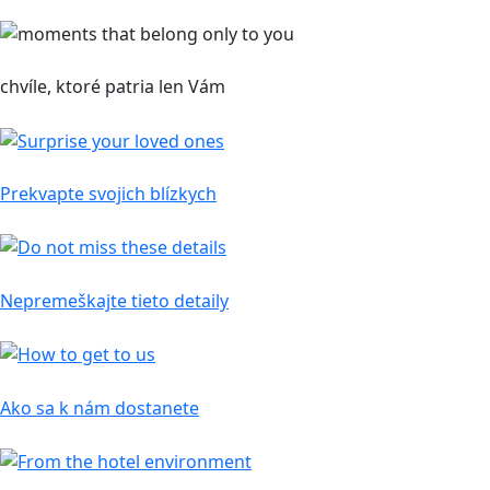
Rezervácie
chvíle, ktoré patria len Vám
Darčekový poukaz
Prekvapte svojich blízkych
Informácie
Nepremeškajte tieto detaily
Mapa
Ako sa k nám dostanete
Zaujímavé články