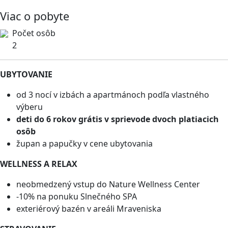
Viac o pobyte
Počet osôb
2
UBYTOVANIE
od 3 nocí v izbách a apartmánoch podľa vlastného
výberu
deti do 6 rokov grátis v sprievode dvoch platiacich
osôb
župan a papučky v cene ubytovania
WELLNESS A RELAX
neobmedzený vstup do Nature Wellness Center
-10% na ponuku Slnečného SPA
exteriérový bazén v areáli Mraveniska