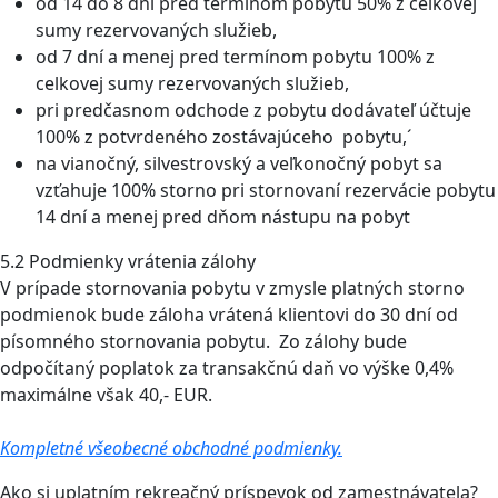
od 14 do 8 dní pred termínom pobytu 50% z celkovej
sumy rezervovaných služieb,
od 7 dní a menej pred termínom pobytu 100% z
celkovej sumy rezervovaných služieb,
pri predčasnom odchode z pobytu dodávateľ účtuje
100% z potvrdeného zostávajúceho pobytu,´
na vianočný, silvestrovský a veľkonočný pobyt sa
vzťahuje 100% storno pri stornovaní rezervácie pobytu
14 dní a menej pred dňom nástupu na pobyt
5.2 Podmienky vrátenia zálohy
V prípade stornovania pobytu v zmysle platných storno
podmienok bude záloha vrátená klientovi do 30 dní od
písomného stornovania pobytu. Zo zálohy bude
odpočítaný poplatok za transakčnú daň vo výške 0,4%
maximálne však 40,- EUR.
Kompletné všeobecné obchodné podmienky.
Ako si uplatním rekreačný príspevok od zamestnávatela?