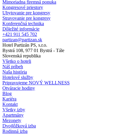
Mimoriadna firemná ponuka
Kongresové priestory
Ubytovanie pre kongresy
Stravovanie pre kongresy
Konferenčná technika
Dôležité informácie
+421 911 545 702
partizan@partizan.sk
Hotel Partizán PS, s.r.o.
Bystrá 108, 977 01 Bystrá - Tále
Slovenská republika
Všetko o hoteli
Náš príbeh
Naša história
Hotelové služby
Pripravujeme NOVÝ WELLNESS
Otváracie hodiny
Blog
Kariéra
Kontakt
Všetky izby
Apartmány
Mezonety
Dvojlôžková izba
Rodinná izba