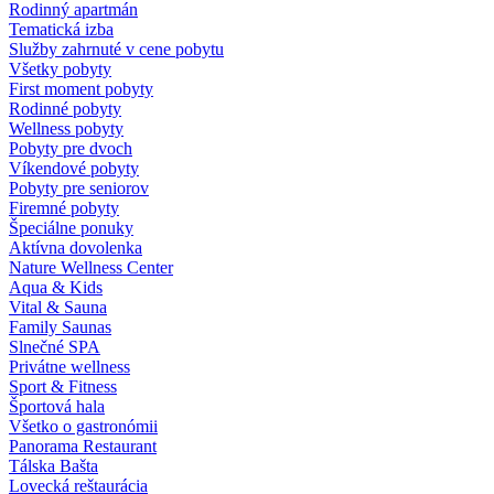
Rodinný apartmán
Tematická izba
Služby zahrnuté v cene pobytu
Všetky pobyty
First moment pobyty
Rodinné pobyty
Wellness pobyty
Pobyty pre dvoch
Víkendové pobyty
Pobyty pre seniorov
Firemné pobyty
Špeciálne ponuky
Aktívna dovolenka
Nature Wellness Center
Aqua & Kids
Vital & Sauna
Family Saunas
Slnečné SPA
Privátne wellness
Sport & Fitness
Športová hala
Všetko o gastronómii
Panorama Restaurant
Tálska Bašta
Lovecká reštaurácia