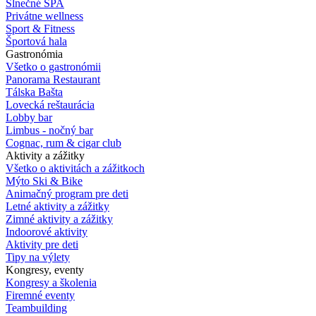
Slnečné SPA
Privátne wellness
Sport & Fitness
Športová hala
Gastronómia
Všetko o gastronómii
Panorama Restaurant
Tálska Bašta
Lovecká reštaurácia
Lobby bar
Limbus - nočný bar
Cognac, rum & cigar club
Aktivity a zážitky
Všetko o aktivitách a zážitkoch
Mýto Ski & Bike
Animačný program pre deti
Letné aktivity a zážitky
Zimné aktivity a zážitky
Indoorové aktivity
Aktivity pre deti
Tipy na výlety
Kongresy, eventy
Kongresy a školenia
Firemné eventy
Teambuilding