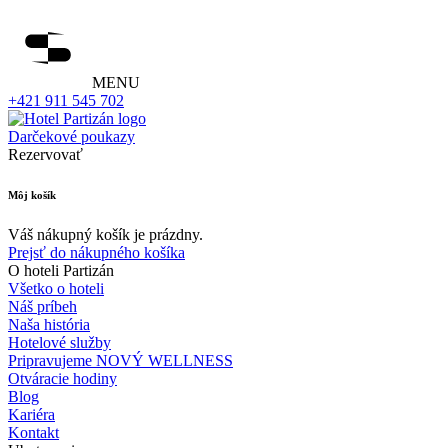
MENU
+421 911 545 702
Darčekové poukazy
Rezervovať
Môj košík
Váš nákupný košík je prázdny.
Prejsť do nákupného košíka
O hoteli Partizán
Všetko o hoteli
Náš príbeh
Naša história
Hotelové služby
Pripravujeme NOVÝ WELLNESS
Otváracie hodiny
Blog
Kariéra
Kontakt