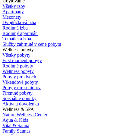
Ubytovanie
Všetky izby
Apartmány
Mezonety
Dvojlôžková izba
Rodinná izba
Rodinný apartmán
Tematická izba
Služby zahrnuté v cene pobytu
Wellness pobyty
Všetky pobyty
First moment pobyty
Rodinné pobyty
Wellness pobyty
Pobyty pre dvoch
Víkendové pobyty
Pobyty pre seniorov
Firemné pobyty
Špeciálne ponuky
Aktívna dovolenka
Wellness & SPA
Nature Wellness Center
Aqua & Kids
Vital & Sauna
Family Saunas