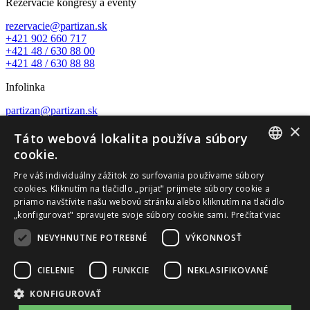
Rezervácie kongresy a eventy
rezervacie@partizan.sk
+421 902 660 717
+421 48 / 630 88 00
+421 48 / 630 88 88
Infolinka
partizan@partizan.sk
+421 48 / 630 88 23
×
Táto webová lokalita používa súbory
Nature wellness center
cookie.
SLOVAK
wellness@partizan.sk
Pre váš individuálny zážitok zo surfovania používame súbory
+421 48 / 630 88 07
cookies. Kliknutím na tlačidlo „prijať" prijmete súbory cookie a
ENGLISH
priamo navštívite našu webovú stránku alebo kliknutím na tlačidlo
Recepcia a rezervácie
„konfigurovať" spravujete svoje súbory cookie sami.
Prečítať viac
recepcia@partizan.sk
NEVYHNUTNE POTREBNÉ
VÝKONNOSŤ
+421 48 / 630 88 14
+421 911 545 702
CIELENIE
FUNKCIE
NEKLASIFIKOVANÉ
Tálska Bašta
KONFIGUROVAŤ
+421 48 / 630 88 17