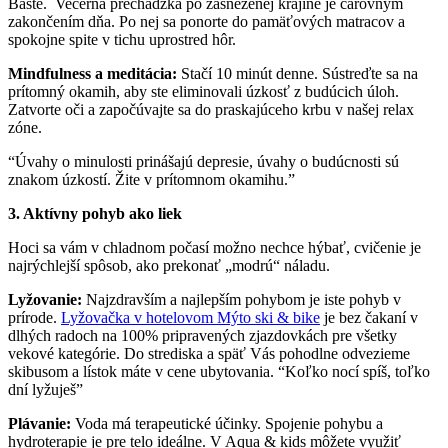
Bašte. Večerná prechádzka po zasneženej krajine je čarovným
zakončením dňa. Po nej sa ponorte do pamäťových matracov a
spokojne spite v tichu uprostred hôr.
Mindfulness a meditácia:
Stačí 10 minút denne. Sústreďte sa na
prítomný okamih, aby ste eliminovali úzkosť z budúcich úloh.
Zatvorte oči a započúvajte sa do praskajúceho krbu v našej relax
zóne.
“Úvahy o minulosti prinášajú depresie, úvahy o budúcnosti sú
znakom úzkostí. Žite v prítomnom okamihu.”
3. Aktívny pohyb ako liek
Hoci sa vám v chladnom počasí možno nechce hýbať, cvičenie je
najrýchlejší spôsob, ako prekonať „modrú“ náladu.
Lyžovanie:
Najzdravším a najlepším pohybom je iste pohyb v
prírode.
Lyžovačka v hotelovom Mýto ski & bike
je bez čakaní v
dlhých radoch na 100% pripravených zjazdovkách pre všetky
vekové kategórie. Do strediska a späť Vás pohodlne odvezieme
skibusom a lístok máte v cene ubytovania. “Koľko nocí spíš, toľko
dní lyžuješ”
Plávanie:
Voda má terapeutické účinky. Spojenie pohybu a
hydroterapie je pre telo ideálne. V Aqua & kids môžete využiť