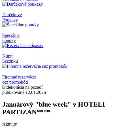
Darčekové
Poukazy
Špeciálne
ponuky
Kúpiť
Sezónku
Firemné rezervácia
cez promokód
publikované 12.01.2026
Januárový "blue week" v HOTELI
PARTIZÁN****
Aktivity