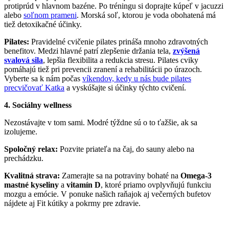
protiprúd v hlavnom bazéne. Po tréningu si doprajte kúpeľ v jacuzzi
alebo
soľnom prameni
. Morská soľ, ktorou je voda obohatená má
tiež detoxikačné účinky.
Pilates:
Pravidelné cvičenie pilates prináša mnoho zdravotných
benefitov. Medzi hlavné patrí zlepšenie držania tela,
zvýšená
svalová sila
, lepšia flexibilita a redukcia stresu. Pilates cviky
pomáhajú tiež pri prevencii zranení a rehabilitácii po úrazoch.
Vyberte sa k nám počas
víkendov, kedy u nás bude pilates
precvičovať Katka
a vyskúšajte si účinky týchto cvičení.
4. Sociálny wellness
Nezostávajte v tom sami. Modré týždne sú o to ťažšie, ak sa
izolujeme.
Spoločný relax:
Pozvite priateľa na čaj, do sauny alebo na
prechádzku.
Kvalitná strava:
Zamerajte sa na potraviny bohaté na
Omega-3
mastné kyseliny
a
vitamín D
, ktoré priamo ovplyvňujú funkciu
mozgu a emócie. V ponuke našich raňajok aj večerných bufetov
nájdete aj Fit kútiky a pokrmy pre zdravie.