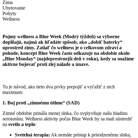
Zima
Ubytovanie
Pobyty
Wellness
Pojmy
wellness
a
Blue Week
(Modrý týždeň) sa výborne
dopĺňajú, najmä ak hľadáte spôsob, ako „dobiť baterky“
uprostred zimy. Zatiaľ čo wellness je o celkovom zdraví a
pohode, koncept Blue Week často odkazuje na obdobie okolo
„Blue Monday“ (najdepresívnejší deň v roku), kedy sa snažíme
aktívne bojovať proti zlej nálade a únave.
Tu je návod, ako tieto dva prvky prepojiť a vyťažiť z nich
maximum:
1. Boj proti „zimnému útlmu“ (SAD)
Zimné obdobie prináša menej slnka, čo ovplyvňuje našu hladinu
serotonínu. Wellness aktivity počas Blue Week by sa mali sústrediť
na
svetlo a teplo
:
Svetelná terapia:
Ak nemáte prístup k prirodzenému slnku,