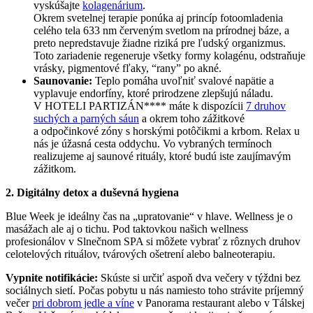
vyskúšajte
kolagenárium
.
Okrem svetelnej terapie ponúka aj princíp fotoomladenia
celého tela 633 nm červeným svetlom na prírodnej báze, a
preto nepredstavuje žiadne riziká pre ľudský organizmus.
Toto zariadenie regeneruje všetky formy kolagénu, odstraňuje
vrásky, pigmentové fľaky, “rany” po akné.
Saunovanie:
Teplo pomáha uvoľniť svalové napätie a
vyplavuje endorfíny, ktoré prirodzene zlepšujú náladu.
V HOTELI PARTIZÁN**** máte k dispozícii
7 druhov
suchých a parných sáun
a okrem toho zážitkové
a odpočinkové zóny s horskými potôčikmi a krbom. Relax u
nás je úžasná cesta oddychu. Vo vybraných termínoch
realizujeme aj saunové rituály, ktoré budú iste zaujímavým
zážitkom.
2. Digitálny detox a duševná hygiena
Blue Week je ideálny čas na „upratovanie“ v hlave. Wellness je o
masážach ale aj o tichu. Pod taktovkou našich wellness
profesionálov v Slnečnom SPA si môžete vybrať z rôznych druhov
celotelových rituálov, tvárových ošetrení alebo balneoterapiu.
Vypnite notifikácie:
Skúste si určiť aspoň dva večery v týždni bez
sociálnych sietí. Počas pobytu u nás namiesto toho strávite príjemný
večer
pri dobrom jedle a víne
v Panorama restaurant alebo v Tálskej