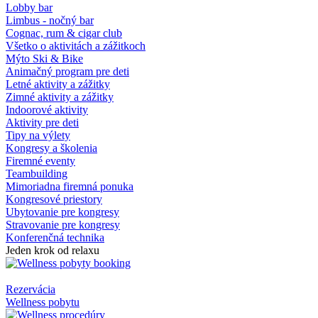
Lobby bar
Limbus - nočný bar
Cognac, rum & cigar club
Všetko o aktivitách a zážitkoch
Mýto Ski & Bike
Animačný program pre deti
Letné aktivity a zážitky
Zimné aktivity a zážitky
Indoorové aktivity
Aktivity pre deti
Tipy na výlety
Kongresy a školenia
Firemné eventy
Teambuilding
Mimoriadna firemná ponuka
Kongresové priestory
Ubytovanie pre kongresy
Stravovanie pre kongresy
Konferenčná technika
Jeden krok od relaxu
Rezervácia
Wellness pobytu