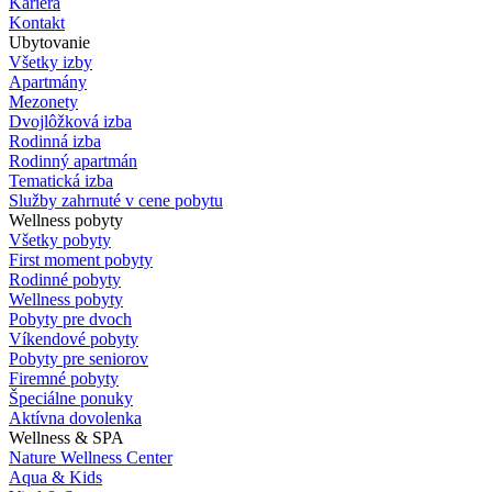
Kariéra
Kontakt
Ubytovanie
Všetky izby
Apartmány
Mezonety
Dvojlôžková izba
Rodinná izba
Rodinný apartmán
Tematická izba
Služby zahrnuté v cene pobytu
Wellness pobyty
Všetky pobyty
First moment pobyty
Rodinné pobyty
Wellness pobyty
Pobyty pre dvoch
Víkendové pobyty
Pobyty pre seniorov
Firemné pobyty
Špeciálne ponuky
Aktívna dovolenka
Wellness & SPA
Nature Wellness Center
Aqua & Kids