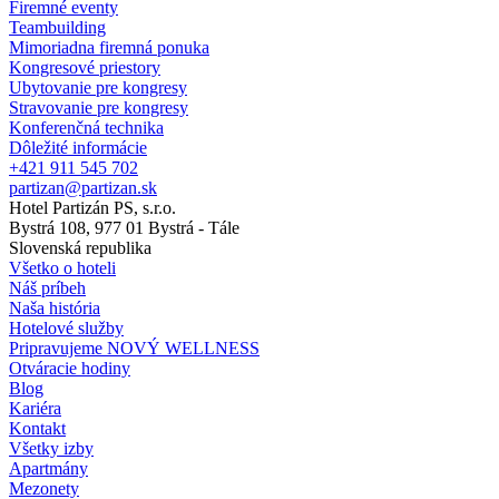
Firemné eventy
Teambuilding
Mimoriadna firemná ponuka
Kongresové priestory
Ubytovanie pre kongresy
Stravovanie pre kongresy
Konferenčná technika
Dôležité informácie
+421 911 545 702
partizan@partizan.sk
Hotel Partizán PS, s.r.o.
Bystrá 108, 977 01 Bystrá - Tále
Slovenská republika
Všetko o hoteli
Náš príbeh
Naša história
Hotelové služby
Pripravujeme NOVÝ WELLNESS
Otváracie hodiny
Blog
Kariéra
Kontakt
Všetky izby
Apartmány
Mezonety