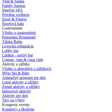
Vital & Sauna
Family Saunas
Slnečné SPA
Privátne wellness
Sport & Fitness
Športová hala
Gastronómia
Všetko o gastronómii
Panorama Restaurant
Tálska Bašta
Lovecká reštaurácia
Lobby bar
Limbus - nočný bar
Cognac, rum & cigar club
Aktivity a zážitky
Všetko o aktivitách a zážitkoch
Mýto Ski & Bike
Animačný program pre deti
Letné aktivity a zážitky
Zimné aktivity a zážitky
Indoorové aktivity
Aktivity pre deti
Tipy na výlety
Kongresy, eventy
Kongresy a školenia