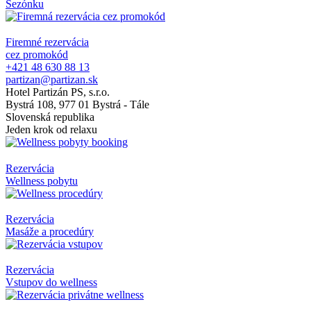
Sezónku
Firemné rezervácia
cez promokód
+421 48 630 88 13
partizan@partizan.sk
Hotel Partizán PS, s.r.o.
Bystrá 108, 977 01 Bystrá - Tále
Slovenská republika
Jeden krok od relaxu
Rezervácia
Wellness pobytu
Rezervácia
Masáže a procedúry
Rezervácia
Vstupov do wellness