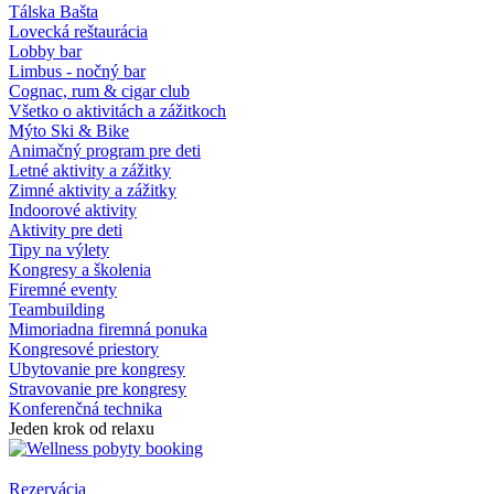
Tálska Bašta
Lovecká reštaurácia
Lobby bar
Limbus - nočný bar
Cognac, rum & cigar club
Všetko o aktivitách a zážitkoch
Mýto Ski & Bike
Animačný program pre deti
Letné aktivity a zážitky
Zimné aktivity a zážitky
Indoorové aktivity
Aktivity pre deti
Tipy na výlety
Kongresy a školenia
Firemné eventy
Teambuilding
Mimoriadna firemná ponuka
Kongresové priestory
Ubytovanie pre kongresy
Stravovanie pre kongresy
Konferenčná technika
Jeden krok od relaxu
Rezervácia