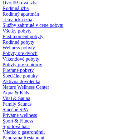
Dvojlôžková izba
Rodinná izba
Rodinný apartmán
Tematická izba
Služby zahrnuté v cene pobytu
Všetky pobyty
First moment pobyty
Rodinné pobyty
Wellness pobyty
Pobyty pre dvoch
Víkendové pobyty
Pobyty pre seniorov
Firemné pobyty
Špeciálne ponuky
Aktívna dovolenka
Nature Wellness Center
Aqua & Kids
Vital & Sauna
Family Saunas
Slnečné SPA
Privátne wellness
Sport & Fitness
Športová hala
Všetko o gastronómii
Panorama Restaurant